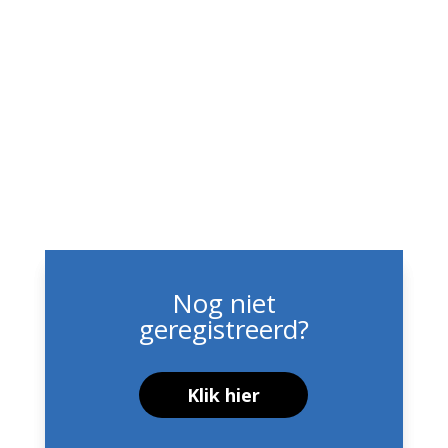
Remember
Lost your
password?
me
Login
Nog niet
geregistreerd?
Klik hier