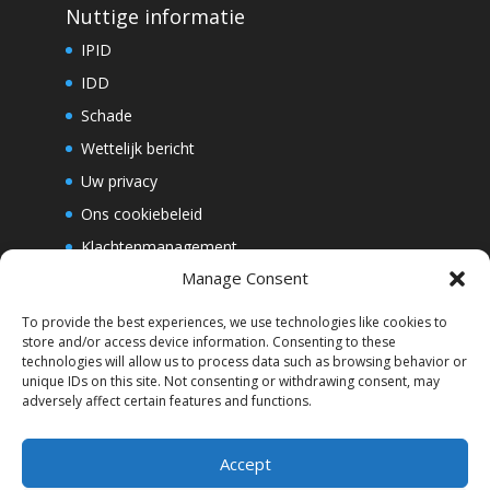
Nuttige informatie
IPID
IDD
Schade
Wettelijk bericht
Uw privacy
Ons cookiebeleid
Klachtenmanagement
Manage Consent
Whistleblowing
To provide the best experiences, we use technologies like cookies to
store and/or access device information. Consenting to these
Abonneer u op onze nieuwsbrief
technologies will allow us to process data such as browsing behavior or
unique IDs on this site. Not consenting or withdrawing consent, may
adversely affect certain features and functions.
Accept