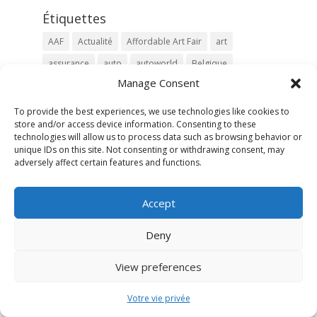
Étiquettes
AAF
Actualité
Affordable Art Fair
art
assurance
auto
autoworld
Belgique
Manage Consent
Brussels
business car
car
classiccar
donation
donation cover
Dream Cars
To provide the best experiences, we use technologies like cookies to
store and/or access device information. Consenting to these
Exhibition
exposition
F1
ferrari
technologies will allow us to process data such as browsing behavior or
unique IDs on this site. Not consenting or withdrawing consent, may
fine art insurance
immobilier
Interclassics
adversely affect certain features and functions.
interclassics_brussels
Jacky Ickx
Knokke
maison
maison de prestige
Mercedes
moto
Accept
oldtimer
Padel
porsche
prestige
Deny
prestige car
Salon de l'Auto
so british
sponsor
succession
supercar
View preferences
vander haeghen
vdh
vdh
voiture
Votre vie privée
voiture classique
événement