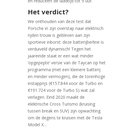
en reduceert de laadtijd tot 9 uur.
Het verdict?
We onthouden van deze test dat
Porsche in zijn overstap naar elektrisch
rijden trouw is gebleven aan zijn
sportieve inborst: deze batterijberline is
verduiveld dynamisch! Tegen het
jaareinde staat er een wat minder
‘opgepepte’ versie van de Taycan op het
programma (met een kleinere batterij
en minder vermogen), die de torenhoge
instapprijs (€157.844 voor de Turbo en
€191.724 voor de Turbo S) wat zal
verlagen. Eind 2020 maakt de
elektrische Cross Turismo (kruising
tussen break en SUV) zijn opwachting
om de degens te kruisen met de Tesla
Model X…