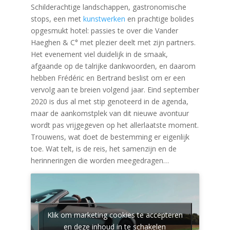
Schilderachtige landschappen, gastronomische
stops, een met
kunstwerken
en prachtige bolides
opgesmukt hotel: passies te over die Vander
Haeghen & C° met plezier deelt met zijn partners.
Het evenement viel duidelijk in de smaak,
afgaande op de talrijke dankwoorden, en daarom
hebben Frédéric en Bertrand beslist om er een
vervolg aan te breien volgend jaar. Eind september
2020 is dus al met stip genoteerd in de agenda,
maar de aankomstplek van dit nieuwe avontuur
wordt pas vrijgegeven op het allerlaatste moment.
Trouwens, wat doet de bestemming er eigenlijk
toe. Wat telt, is de reis, het samenzijn en de
herinneringen die worden meegedragen…
Klik om marketing cookies te accepteren
en deze inhoud in te schakelen