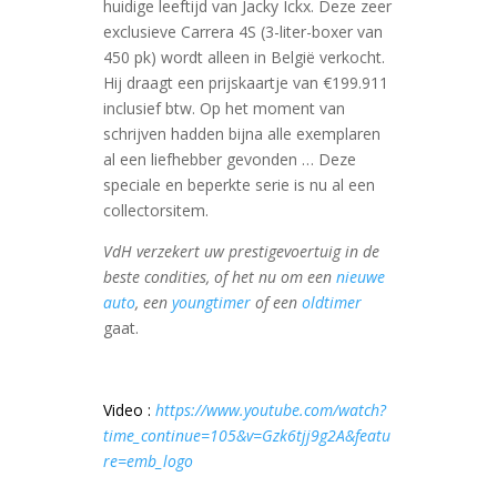
huidige leeftijd van Jacky Ickx. Deze zeer
exclusieve Carrera 4S (3-liter-boxer van
450 pk) wordt alleen in België verkocht.
Hij draagt een prijskaartje van €199.911
inclusief btw. Op het moment van
schrijven hadden bijna alle exemplaren
al een liefhebber gevonden … Deze
speciale en beperkte serie is nu al een
collectorsitem.
VdH verzekert uw prestigevoertuig in de
beste condities, of het nu om een
nieuwe
auto
, een
youngtimer
of een
oldtimer
gaat.
Video :
https://www.youtube.com/watch?
time_continue=105&v=Gzk6tjj9g2A&featu
re=emb_logo