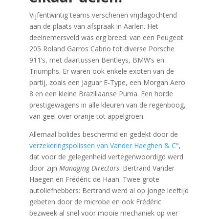
Vijfentwintig teams verschenen vrijdagochtend
aan de plaats van afspraak in Aarlen. Het
deelnemersveld was erg breed: van een Peugeot
205 Roland Garros Cabrio tot diverse Porsche
911’s, met daartussen Bentleys, BMW’s en
Triumphs. Er waren ook enkele exoten van de
partij, zoals een Jaguar E-Type, een Morgan Aero
8 en een kleine Braziliaanse Puma. Een horde
prestigewagens in alle kleuren van de regenboog,
van geel over oranje tot appelgroen.
Allemaal bolides beschermd en gedekt door de
verzekeringspolissen van Vander Haeghen & C°
,
dat voor de gelegenheid vertegenwoordigd werd
door zijn
Managing Directors
: Bertrand Vander
Haegen en Frédéric de Haan. Twee grote
autoliefhebbers: Bertrand werd al op jonge leeftijd
gebeten door de microbe en ook Frédéric
bezweek al snel voor mooie mechaniek op vier