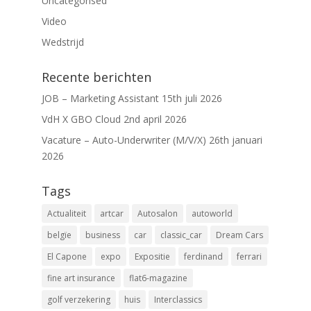
Uncategorised
Video
Wedstrijd
Recente berichten
JOB – Marketing Assistant
15th juli 2026
VdH X GBO Cloud
2nd april 2026
Vacature – Auto-Underwriter (M/V/X)
26th januari
2026
Tags
Actualiteit
artcar
Autosalon
autoworld
belgïe
business
car
classic_car
Dream Cars
El Capone
expo
Expositie
ferdinand
ferrari
fine art insurance
flat6-magazine
golf verzekering
huis
Interclassics