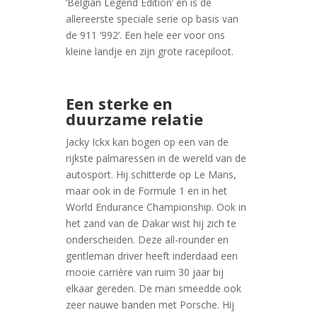
‘Belgian Legend Edition’ en is de
allereerste speciale serie op basis van
de 911 ‘992’. Een hele eer voor ons
kleine landje en zijn grote racepiloot.
Een sterke en
duurzame relatie
Jacky Ickx kan bogen op een van de
rijkste palmaressen in de wereld van de
autosport. Hij schitterde op Le Mans,
maar ook in de Formule 1 en in het
World Endurance Championship. Ook in
het zand van de Dakar wist hij zich te
onderscheiden. Deze all-rounder en
gentleman driver heeft inderdaad een
mooie carrière van ruim 30 jaar bij
elkaar gereden. De man smeedde ook
zeer nauwe banden met Porsche. Hij