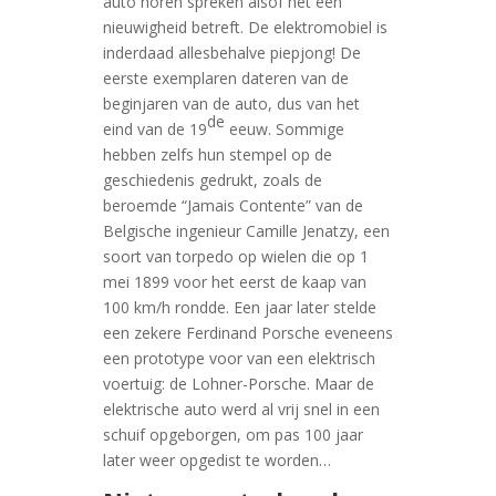
auto horen spreken alsof het een
nieuwigheid betreft. De elektromobiel is
inderdaad allesbehalve piepjong! De
eerste exemplaren dateren van de
beginjaren van de auto, dus van het
de
eind van de 19
eeuw. Sommige
hebben zelfs hun stempel op de
geschiedenis gedrukt, zoals de
beroemde “Jamais Contente” van de
Belgische ingenieur Camille Jenatzy, een
soort van torpedo op wielen die op 1
mei 1899 voor het eerst de kaap van
100 km/h rondde. Een jaar later stelde
een zekere Ferdinand Porsche eveneens
een prototype voor van een elektrisch
voertuig: de Lohner-Porsche. Maar de
elektrische auto werd al vrij snel in een
schuif opgeborgen, om pas 100 jaar
later weer opgedist te worden…