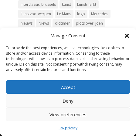
interclassic_brussels
kunst
kunstmarkt
kunstvoorwerpen
Le Mans
logo
Mercedes
nieuws
Niews
oldtimer
plots overlijden
porsche
prestige
prestige car
Manage Consent
Prestige Car Protection
roadbook
To provide the best experiences, we use technologies like cookies to
Salon de l'Auto
schenkbelasting
schenking
store and/or access device information. Consenting to these
technologies will allow us to process data such as browsing behavior or
successierechten
sudden death
supercar
unique IDs on this site. Not consenting or withdrawing consent, may
adversely affect certain features and functions.
vander haeghen
vdh
verzekering
wedstrijd
Accept
Deny
View preferences
Uw privacy