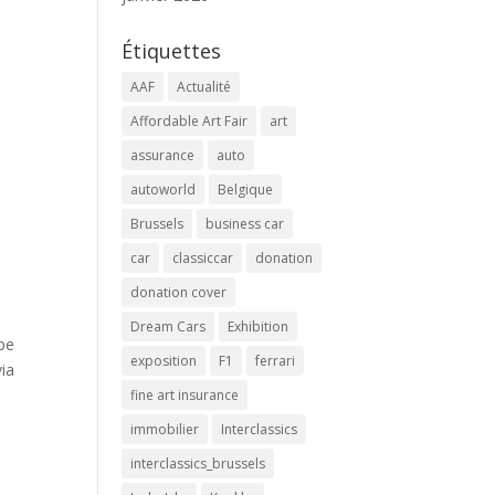
Étiquettes
AAF
Actualité
Affordable Art Fair
art
assurance
auto
autoworld
Belgique
Brussels
business car
car
classiccar
donation
donation cover
Dream Cars
Exhibition
upe
exposition
F1
ferrari
ia
fine art insurance
immobilier
Interclassics
interclassics_brussels