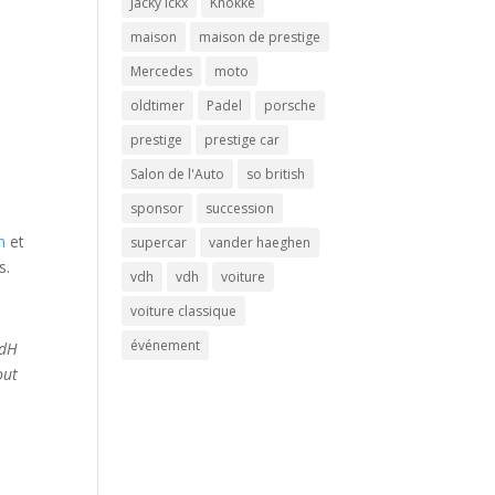
Jacky Ickx
Knokke
maison
maison de prestige
Mercedes
moto
oldtimer
Padel
porsche
prestige
prestige car
Salon de l'Auto
so british
sponsor
succession
n
et
supercar
vander haeghen
s.
vdh
vdh
voiture
voiture classique
événement
VdH
out