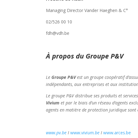
Managing Director Vander Haeghen & C°
02/526 00 10
fdh@vdh.be
À propos du Groupe P&V
Le
Groupe P&V
est un groupe coopératif d’assu
indépendants, aux entreprises et aux institution
Le groupe P&V distribue ses produits et service
Vivium
et par le biais d’un réseau d’agents exc
agents en matière de protection juridique sont
www.pv.be
I
ww
w.vivium.be
I
www.arces.be