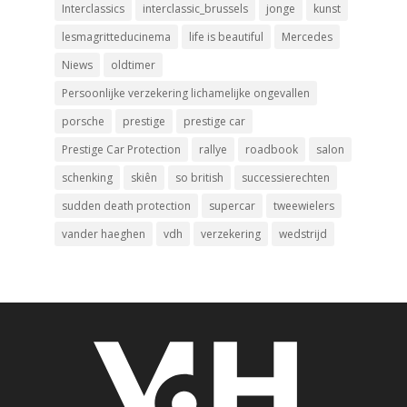
Interclassics
interclassic_brussels
jonge
kunst
lesmagritteducinema
life is beautiful
Mercedes
Niews
oldtimer
Persoonlijke verzekering lichamelijke ongevallen
porsche
prestige
prestige car
Prestige Car Protection
rallye
roadbook
salon
schenking
skiên
so british
successierechten
sudden death protection
supercar
tweewielers
vander haeghen
vdh
verzekering
wedstrijd