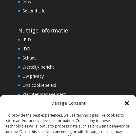
Jobs
Second Life
Nuttige informatie
IPID
IDD
Schade
Wettelijk bericht
Uw privacy
Ons cookiebeleid
Klachtenmanagement
Manage Consent
Whistleblowing
To provide the best experiences, we use technologies like cookies to
store and/or access device information. Consenting to these
Abonneer u op onze nieuwsbrief
technologies will allow us to process data such as browsing behavior or
unique IDs on this site. Not consenting or withdrawing consent, may