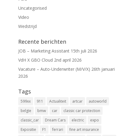
Uncategorised
Video
Wedstrijd
Recente berichten
JOB – Marketing Assistant
15th juli 2026
VdH X GBO Cloud
2nd april 2026
Vacature – Auto-Underwriter (M/V/X)
26th januari
2026
Tags
599xx
911
Actualiteit
artcar
autoworld
belgïe
bmw
car
classic car protection
classic_car
Dream Cars
electric
expo
Expositie
F1
ferrari
fine art insurance