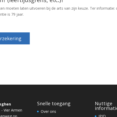
 moeten laten uitvoeren bij de arts van zijn keuze. Ter informatie: 
tie is 79 jaar.
rzekering
Snelle toegang
Nuttige
eghen
informati
 - Vier Armen
Over ons
teenweg op
IPID