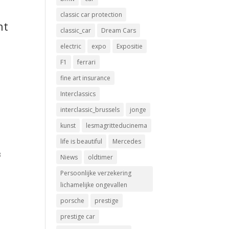
classic car protection
nt
classic_car
Dream Cars
electric
expo
Expositie
F1
ferrari
fine art insurance
Interclassics
interclassic_brussels
jonge
kunst
lesmagritteducinema
life is beautiful
Mercedes
3
Niews
oldtimer
Persoonlijke verzekering
lichamelijke ongevallen
porsche
prestige
prestige car