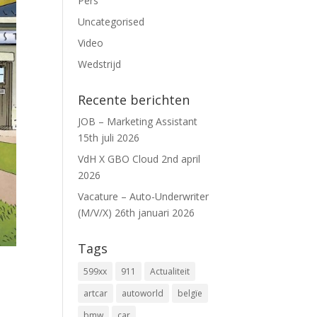
Pers
Uncategorised
Video
Wedstrijd
Recente berichten
JOB – Marketing Assistant
15th juli 2026
VdH X GBO Cloud
2nd april
2026
Vacature – Auto-Underwriter
(M/V/X)
26th januari 2026
Tags
599xx
911
Actualiteit
artcar
autoworld
belgïe
bmw
car