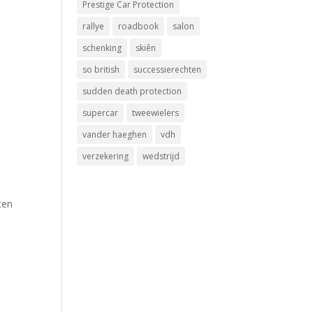
Prestige Car Protection
rallye
roadbook
salon
schenking
skiên
so british
successierechten
sudden death protection
supercar
tweewielers
vander haeghen
vdh
verzekering
wedstrijd
ten