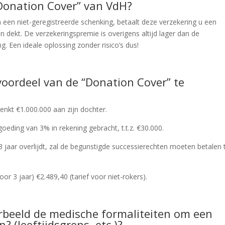
“Donation Cover” van VdH?
a een niet-geregistreerde schenking, betaalt deze verzekering u een
n dekt. De verzekeringspremie is overigens altijd lager dan de
g. Een ideale oplossing zonder risico’s dus!
oordeel van de “Donation Cover” te
nkt €1.000.000 aan zijn dochter.
goeding van 3% in rekening gebracht, t.t.z. €30.000.
n 3 jaar overlijdt, zal de begunstigde successierechten moeten betalen 
oor 3 jaar) €2.489,40 (tarief voor niet-rokers).
rbeeld de medische formaliteiten om een
? (leeftijdsgrens, etc.)?