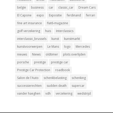
belgïe
business
car
classic_car
Dream Cars
El Capone
expo
Expositie
ferdinand
ferrari
fine art insurance
flat6-magazine
golf verzekering
huis
Interclassics
interclassic_brussels
kunst
kunstmarkt
kunstvoorwerpen
Le Mans
logo
Mercedes
nieuws
Niews
oldtimer
plots overlijden
porsche
prestige
prestige car
Prestige Car Protection
roadbook
Salon de l'Auto
schenkbelasting
schenking
successierechten
sudden death
supercar
vander haeghen
vdh
verzekering
wedstrijd