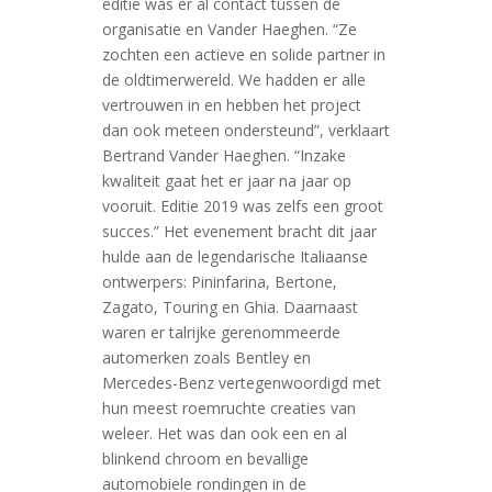
editie was er al contact tussen de
organisatie en Vander Haeghen. “Ze
zochten een actieve en solide partner in
de oldtimerwereld. We hadden er alle
vertrouwen in en hebben het project
dan ook meteen ondersteund”, verklaart
Bertrand Vander Haeghen. “Inzake
kwaliteit gaat het er jaar na jaar op
vooruit. Editie 2019 was zelfs een groot
succes.” Het evenement bracht dit jaar
hulde aan de legendarische Italiaanse
ontwerpers: Pininfarina, Bertone,
Zagato, Touring en Ghia. Daarnaast
waren er talrijke gerenommeerde
automerken zoals Bentley en
Mercedes-Benz vertegenwoordigd met
hun meest roemruchte creaties van
weleer. Het was dan ook een en al
blinkend chroom en bevallige
automobiele rondingen in de