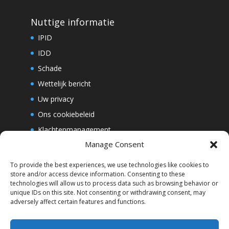
Nuttige informatie
IPID
IDD
Schade
Wettelijk bericht
Uw privacy
Ons cookiebeleid
Klachtenmanagement
Manage Consent
Whistleblowing
To provide the best experiences, we use technologies like cookies to
store and/or access device information. Consenting to these
Abonneer u op onze nieuwsbrief
technologies will allow us to process data such as browsing behavior or
unique IDs on this site. Not consenting or withdrawing consent, may
adversely affect certain features and functions.