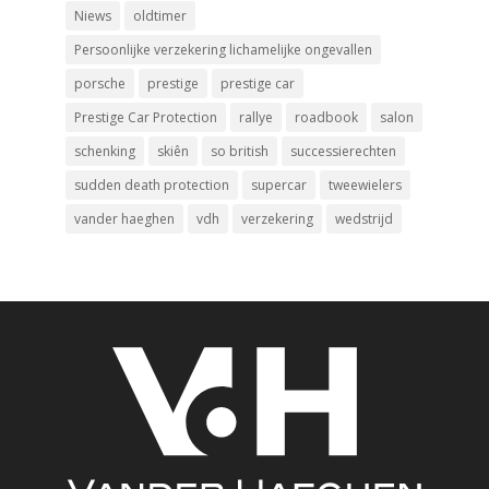
Niews
oldtimer
Persoonlijke verzekering lichamelijke ongevallen
porsche
prestige
prestige car
Prestige Car Protection
rallye
roadbook
salon
schenking
skiên
so british
successierechten
sudden death protection
supercar
tweewielers
vander haeghen
vdh
verzekering
wedstrijd