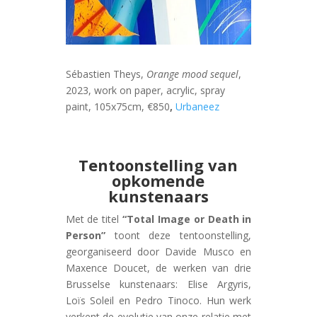
Sébastien Theys,
Orange mood sequel
,
2023, work on paper, acrylic, spray
paint, 105x75cm, €850
,
Urbaneez
Tentoonstelling van
opkomende
kunstenaars
Met de titel
“Total Image or Death in
Person”
toont deze tentoonstelling,
georganiseerd door Davide Musco en
Maxence Doucet, de werken van drie
Brusselse kunstenaars: Elise Argyris,
Loïs Soleil en Pedro Tinoco. Hun werk
verkent de evolutie van onze relatie met