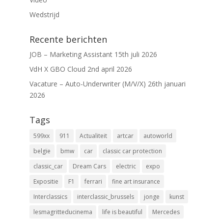
Wedstrijd
Recente berichten
JOB – Marketing Assistant
15th juli 2026
VdH X GBO Cloud
2nd april 2026
Vacature – Auto-Underwriter (M/V/X)
26th januari
2026
Tags
599xx
911
Actualiteit
artcar
autoworld
belgïe
bmw
car
classic car protection
classic_car
Dream Cars
electric
expo
Expositie
F1
ferrari
fine art insurance
Interclassics
interclassic_brussels
jonge
kunst
lesmagritteducinema
life is beautiful
Mercedes